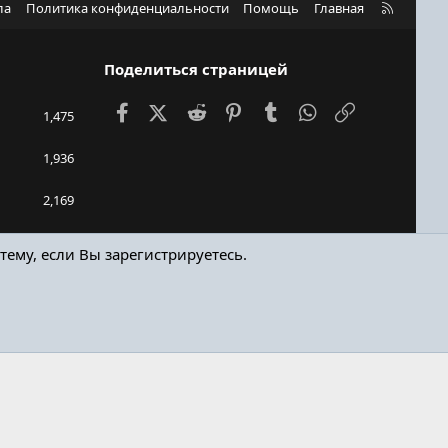
R
ла
Политика конфиденциальности
Помощь
Главная
S
S
Поделиться страницей
Facebook
X (Twitter)
Reddit
Pinterest
Tumblr
WhatsApp
Ссылка
1,475
1,936
2,169
Bukhari
тему, если Вы зарегистрируетесь.