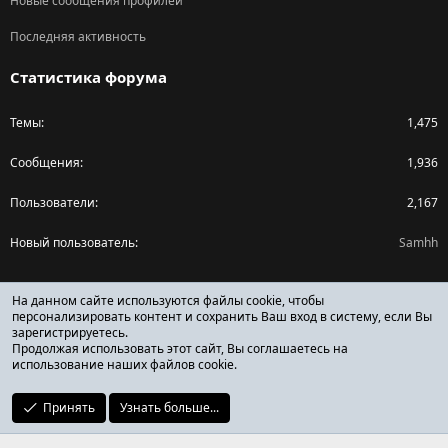
Новые сообщения профилей
Последняя активность
Статистика форума
Темы
1,475
Сообщения
1,936
Пользователи
2,167
Новый пользователь
Samhh
Поделиться страницей
На данном сайте используются файлы cookie, чтобы
персонализировать контент и сохранить Ваш вход в систему, если Вы
зарегистрируетесь.
Facebook
X (Twitter)
Reddit
Pinterest
Tumblr
WhatsApp
Ссылка
Продолжая использовать этот сайт, Вы соглашаетесь на
использование наших файлов cookie.
Принять
Узнать больше...
ОТЗЫВЫ ОНЛАЙН ФОРУМ