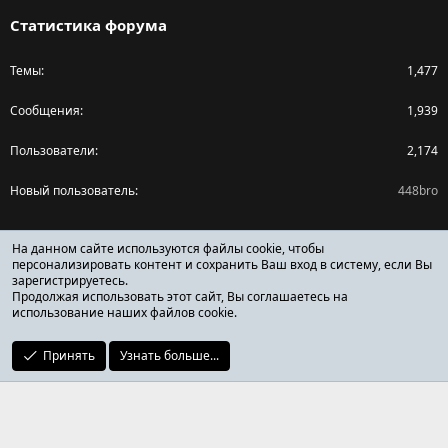
Статистика форума
Темы
1,477
Сообщения
1,939
Пользователи
2,174
Новый пользователь
448bro
Поделиться страницей
На данном сайте используются файлы cookie, чтобы
персонализировать контент и сохранить Ваш вход в систему, если Вы
зарегистрируетесь.
Facebook
X (Twitter)
Reddit
Pinterest
Tumblr
WhatsApp
Ссылка
Продолжая использовать этот сайт, Вы соглашаетесь на
использование наших файлов cookie.
Принять
Узнать больше...
ОТЗЫВЫ ОНЛАЙН ФОРУМ