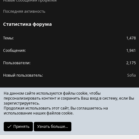
Новые сообщения профилей
Последняя активность
Статистика форума
Темы
1,478
Сообщения
1,941
Пользователи
2,175
Новый пользователь
Sofia
Поделиться страницей
На данном сайте используются файлы cookie, чтобы
персонализировать контент и сохранить Ваш вход в систему, если Вы
зарегистрируетесь.
Facebook
X (Twitter)
Reddit
Pinterest
Tumblr
WhatsApp
Ссылка
Продолжая использовать этот сайт, Вы соглашаетесь на
использование наших файлов cookie.
Принять
Узнать больше...
ОТЗЫВЫ ОНЛАЙН ФОРУМ