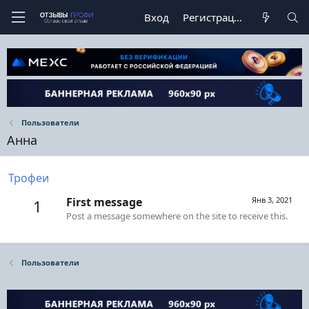
Вход
Регистрация
Пользователи
Анна
Трофеи
First message
Янв 3, 2021
1
Post a message somewhere on the site to receive this.
Пользователи