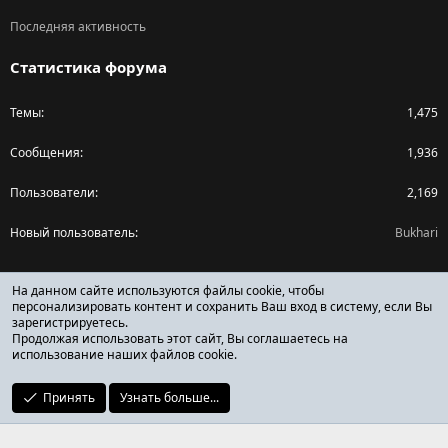
Последняя активность
Статистика форума
Темы
1,475
Сообщения
1,936
Пользователи
2,169
Новый пользователь
Bukhari
Поделиться страницей
На данном сайте используются файлы cookie, чтобы
персонализировать контент и сохранить Ваш вход в систему, если Вы
зарегистрируетесь.
Facebook
X (Twitter)
Reddit
Pinterest
Tumblr
WhatsApp
Ссылка
Продолжая использовать этот сайт, Вы соглашаетесь на
использование наших файлов cookie.
Принять
Узнать больше...
ОТЗЫВЫ ОНЛАЙН ФОРУМ