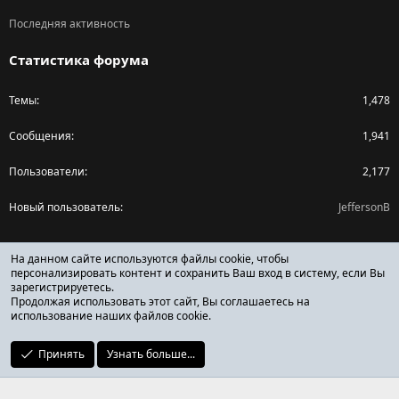
Последняя активность
Статистика форума
Темы
1,478
Сообщения
1,941
Пользователи
2,177
Новый пользователь
JeffersonB
Поделиться страницей
На данном сайте используются файлы cookie, чтобы
персонализировать контент и сохранить Ваш вход в систему, если Вы
зарегистрируетесь.
Facebook
X (Twitter)
Reddit
Pinterest
Tumblr
WhatsApp
Ссылка
Продолжая использовать этот сайт, Вы соглашаетесь на
использование наших файлов cookie.
Принять
Узнать больше...
ОТЗЫВЫ ОНЛАЙН ФОРУМ