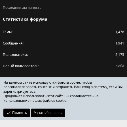
Последняя активность
Статистика форума
Темы
1,478
Сообщения
1,941
Пользователи
2,175
Новый пользователь
Sofia
Поделиться страницей
На данном сайте используются файлы cookie, чтобы
персонализировать контент и сохранить Ваш вход в систему, если Вы
зарегистрируетесь.
Facebook
X (Twitter)
Reddit
Pinterest
Tumblr
WhatsApp
Ссылка
Продолжая использовать этот сайт, Вы соглашаетесь на
использование наших файлов cookie.
Принять
Узнать больше...
ОТЗЫВЫ ОНЛАЙН ФОРУМ