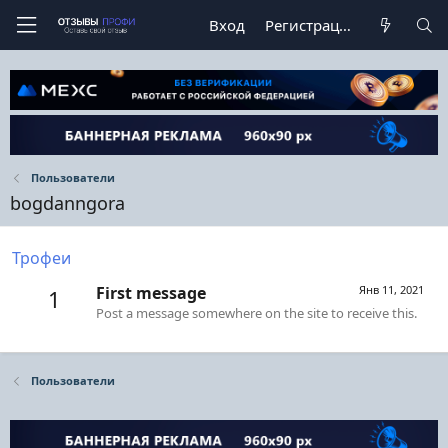
Вход
Регистрация
Пользователи
bogdanngora
Трофеи
First message
Янв 11, 2021
1
Post a message somewhere on the site to receive this.
Пользователи