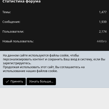
Статистика форума
Темы
1,477
Сообщения
1,939
Пользователи
2,174
Новый пользователь
448bro
Поделиться страницей
На данном сайте используются файлы cookie, чтобы
персонализировать контент и сохранить Ваш вход в систему, если Вы
зарегистрируетесь.
Facebook
X (Twitter)
Reddit
Pinterest
Tumblr
WhatsApp
Ссылка
Продолжая использовать этот сайт, Вы соглашаетесь на
использование наших файлов cookie.
Принять
Узнать больше...
ОТЗЫВЫ ОНЛАЙН ФОРУМ