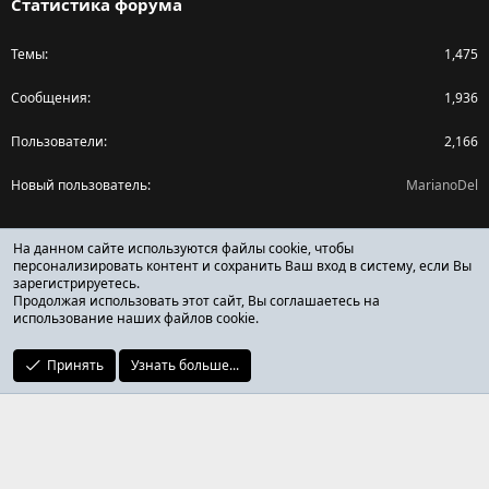
Статистика форума
Темы
1,475
Сообщения
1,936
Пользователи
2,166
Новый пользователь
MarianoDel
Поделиться страницей
На данном сайте используются файлы cookie, чтобы
персонализировать контент и сохранить Ваш вход в систему, если Вы
зарегистрируетесь.
Facebook
X (Twitter)
Reddit
Pinterest
Tumblr
WhatsApp
Ссылка
Продолжая использовать этот сайт, Вы соглашаетесь на
использование наших файлов cookie.
Принять
Узнать больше...
ОТЗЫВЫ ОНЛАЙН ФОРУМ