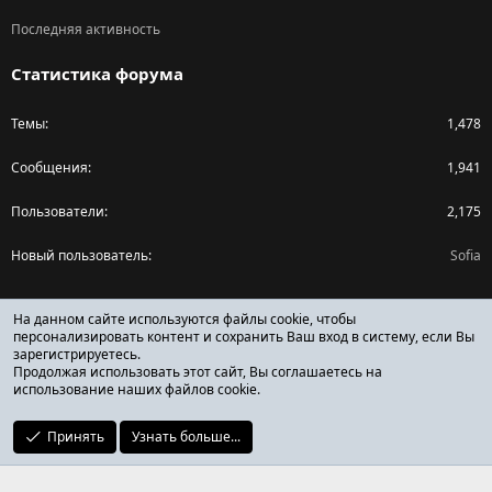
Последняя активность
Статистика форума
Темы
1,478
Сообщения
1,941
Пользователи
2,175
Новый пользователь
Sofia
Поделиться страницей
На данном сайте используются файлы cookie, чтобы
персонализировать контент и сохранить Ваш вход в систему, если Вы
зарегистрируетесь.
Facebook
X (Twitter)
Reddit
Pinterest
Tumblr
WhatsApp
Ссылка
Продолжая использовать этот сайт, Вы соглашаетесь на
использование наших файлов cookie.
Принять
Узнать больше...
ОТЗЫВЫ ОНЛАЙН ФОРУМ