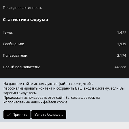
Последняя активность
Статистика форума
Темы
1,477
Сообщения
1,939
Пользователи
2,174
Новый пользователь
448bro
Поделиться страницей
На данном сайте используются файлы cookie, чтобы
персонализировать контент и сохранить Ваш вход в систему, если Вы
зарегистрируетесь.
Facebook
X (Twitter)
Reddit
Pinterest
Tumblr
WhatsApp
Ссылка
Продолжая использовать этот сайт, Вы соглашаетесь на
использование наших файлов cookie.
Принять
Узнать больше...
ОТЗЫВЫ ОНЛАЙН ФОРУМ