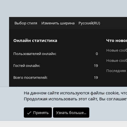
Выбор стиля
Изменить ширина
Русский(RU)
Онлайн статистика
Что ново
Новые соо
Пользователей онлайн
0
Новые соо
Гостей онлайн
19
Последняя 
Всего посетителей
19
Общее количество посетителей может включать
На данном сайте используются файлы cookie, чт
в себя скрытых пользователей.
Продолжая использовать этот сайт, Вы соглашае
Принять
Узнать больше...