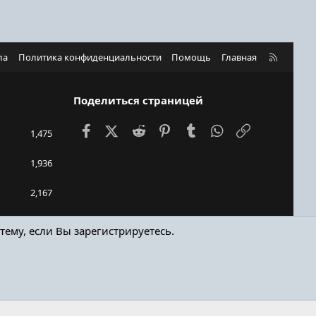
R
ла
Политика конфиденциальности
Помощь
Главная
S
S
Поделиться страницей
Facebook
X (Twitter)
Reddit
Pinterest
Tumblr
WhatsApp
Ссылка
1,475
1,936
2,167
Samhh
тему, если Вы зарегистрируетесь.