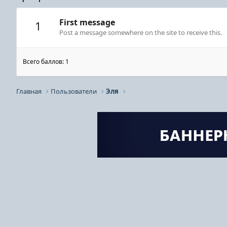
First message
1
Post a message somewhere on the site to receive this.
Всего баллов: 1
Главная
Пользователи
Эля