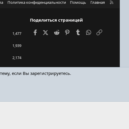
R
ла
Политика конфиденциальности
Помощь
Главная
S
S
Поделиться страницей
Facebook
X (Twitter)
Reddit
Pinterest
Tumblr
WhatsApp
Ссылка
1,477
1,939
2,174
448bro
тему, если Вы зарегистрируетесь.