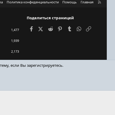
R
ла
Политика конфиденциальности
Помощь
Главная
S
S
Поделиться страницей
Facebook
X (Twitter)
Reddit
Pinterest
Tumblr
WhatsApp
Ссылка
1,477
1,939
2,173
dimvoda
тему, если Вы зарегистрируетесь.