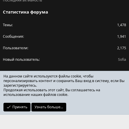
Последняя активность
Статистика форума
Темы
1,478
Сообщения
1,941
Пользователи
2,175
Новый пользователь
Sofia
Поделиться страницей
На данном сайте используются файлы cookie, чтобы
персонализировать контент и сохранить Ваш вход в систему, если Вы
зарегистрируетесь.
Facebook
X (Twitter)
Reddit
Pinterest
Tumblr
WhatsApp
Ссылка
Продолжая использовать этот сайт, Вы соглашаетесь на
использование наших файлов cookie.
Принять
Узнать больше...
ОТЗЫВЫ ОНЛАЙН ФОРУМ