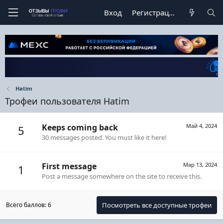
Вход
Регистрация
Hatim
Трофеи пользователя Hatim
Keeps coming back
Май 4, 2024
5
30 messages posted. You must like it here!
First message
Мар 13, 2024
1
Post a message somewhere on the site to receive this.
Всего баллов: 6
Посмотреть все доступные трофеи