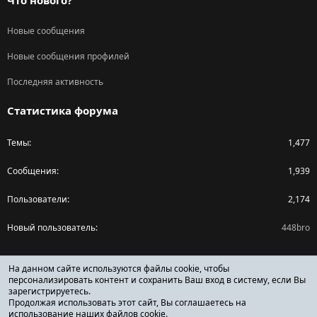
Что нового?
Новые сообщения
Новые сообщения профилей
Последняя активность
Статистика форума
Темы
1,477
Сообщения
1,939
Пользователи
2,174
Новый пользователь
448bro
Поделиться страницей
На данном сайте используются файлы cookie, чтобы
персонализировать контент и сохранить Ваш вход в систему, если Вы
зарегистрируетесь.
Facebook
X (Twitter)
Reddit
Pinterest
Tumblr
WhatsApp
Ссылка
Продолжая использовать этот сайт, Вы соглашаетесь на
использование наших файлов cookie.