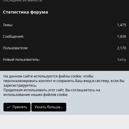
Последняя активность
Статистика форума
Темы
1,475
Сообщения
1,936
Пользователи
2,170
Новый пользователь
Sainy
Поделиться страницей
На данном сайте используются файлы cookie, чтобы
персонализировать контент и сохранить Ваш вход в систему, если Вы
зарегистрируетесь.
Facebook
X (Twitter)
Reddit
Pinterest
Tumblr
WhatsApp
Ссылка
Продолжая использовать этот сайт, Вы соглашаетесь на
использование наших файлов cookie.
Принять
Узнать больше...
ОТЗЫВЫ ОНЛАЙН ФОРУМ