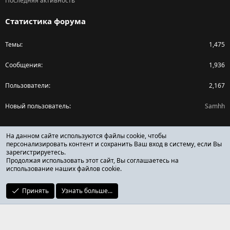
Последняя активность
Статистика форума
Темы
1,475
Сообщения
1,936
Пользователи
2,167
Новый пользователь
Samhh
Поделиться страницей
На данном сайте используются файлы cookie, чтобы
персонализировать контент и сохранить Ваш вход в систему, если Вы
зарегистрируетесь.
Facebook
X (Twitter)
Reddit
Pinterest
Tumblr
WhatsApp
Ссылка
Продолжая использовать этот сайт, Вы соглашаетесь на
использование наших файлов cookie.
Принять
Узнать больше...
ОТЗЫВЫ ОНЛАЙН ФОРУМ