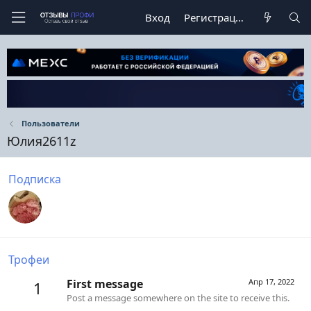
Вход
Регистрация
Пользователи
Юлия2611z
Подписка
Трофеи
First message
Апр 17, 2022
1
Post a message somewhere on the site to receive this.