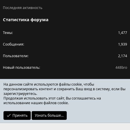
Последняя активность
Статистика форума
Темы
1,477
Сообщения
1,939
Пользователи
2,174
Новый пользователь
448bro
Поделиться страницей
На данном сайте используются файлы cookie, чтобы
персонализировать контент и сохранить Ваш вход в систему, если Вы
зарегистрируетесь.
Facebook
X (Twitter)
Reddit
Pinterest
Tumblr
WhatsApp
Ссылка
Продолжая использовать этот сайт, Вы соглашаетесь на
использование наших файлов cookie.
Принять
Узнать больше...
ОТЗЫВЫ ОНЛАЙН ФОРУМ