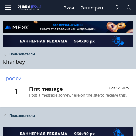
Вход
Регистрация
Пользователи
khanbey
Трофеи
First message
Фев 12, 2025
1
Post a message somewhere on the site to receive this.
Пользователи