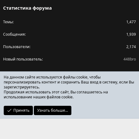
Статистика форума
Темы
1,477
Сообщения
1,939
Пользователи
2,174
Новый пользователь
448bro
Поделиться страницей
На данном сайте используются файлы cookie, чтобы
персонализировать контент и сохранить Ваш вход в систему, если Вы
зарегистрируетесь.
Facebook
X (Twitter)
Reddit
Pinterest
Tumblr
WhatsApp
Ссылка
Продолжая использовать этот сайт, Вы соглашаетесь на
использование наших файлов cookie.
Принять
Узнать больше...
ОТЗЫВЫ ОНЛАЙН ФОРУМ