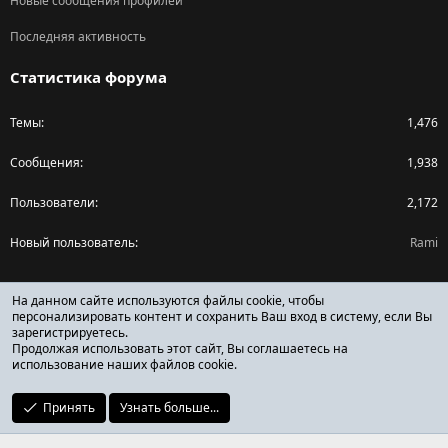
Новые сообщения профилей
Последняя активность
Статистика форума
Темы
1,476
Сообщения
1,938
Пользователи
2,172
Новый пользователь
Rami
Поделиться страницей
На данном сайте используются файлы cookie, чтобы
персонализировать контент и сохранить Ваш вход в систему, если Вы
зарегистрируетесь.
Facebook
X (Twitter)
Reddit
Pinterest
Tumblr
WhatsApp
Ссылка
Продолжая использовать этот сайт, Вы соглашаетесь на
использование наших файлов cookie.
Принять
Узнать больше...
ОТЗЫВЫ ОНЛАЙН ФОРУМ