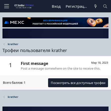
Вход
Регистрация
krather
Трофеи пользователя krather
First message
Мар 18, 2023
1
Post a message somewhere on the site to receive this.
Всего баллов: 1
Посмотреть все доступные трофеи
krather