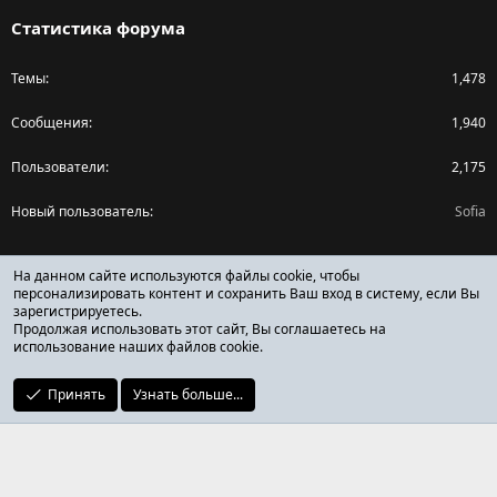
Статистика форума
Темы
1,478
Сообщения
1,940
Пользователи
2,175
Новый пользователь
Sofia
Поделиться страницей
На данном сайте используются файлы cookie, чтобы
персонализировать контент и сохранить Ваш вход в систему, если Вы
зарегистрируетесь.
Facebook
X (Twitter)
Reddit
Pinterest
Tumblr
WhatsApp
Ссылка
Продолжая использовать этот сайт, Вы соглашаетесь на
использование наших файлов cookie.
Принять
Узнать больше...
ОТЗЫВЫ ОНЛАЙН ФОРУМ