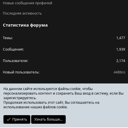
Новые сообщения профилей
Последняя активность
Статистика форума
Темы
1,477
Сообщения
1,939
Пользователи
2,174
Новый пользователь
448bro
Поделиться страницей
На данном сайте используются файлы cookie, чтобы
персонализировать контент и сохранить Ваш вход в систему, если Вы
зарегистрируетесь.
Facebook
X (Twitter)
Reddit
Pinterest
Tumblr
WhatsApp
Ссылка
Продолжая использовать этот сайт, Вы соглашаетесь на
использование наших файлов cookie.
Принять
Узнать больше...
ОТЗЫВЫ ОНЛАЙН ФОРУМ