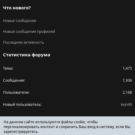
Что нового?
Новые сообщения
Новые сообщения профилей
Последняя активность
Статистика форума
Темы
1,475
Сообщения
1,936
Пользователи
2,168
Новый пользователь
kejn90
Поделиться страницей
На данном сайте используются файлы cookie, чтобы
персонализировать контент и сохранить Ваш вход в систему, если Вы
зарегистрируетесь.
Facebook
X (Twitter)
Reddit
Pinterest
Tumblr
WhatsApp
Ссылка