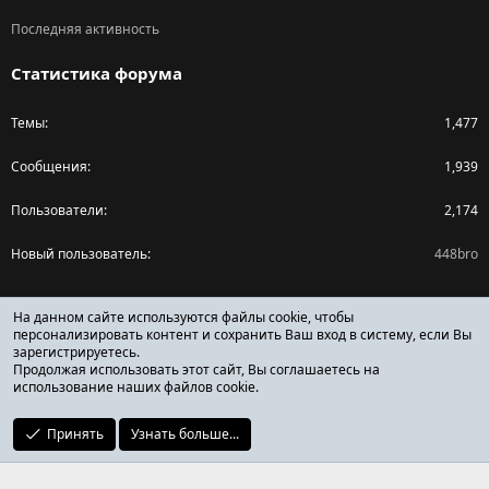
Последняя активность
Статистика форума
Темы
1,477
Сообщения
1,939
Пользователи
2,174
Новый пользователь
448bro
Поделиться страницей
На данном сайте используются файлы cookie, чтобы
персонализировать контент и сохранить Ваш вход в систему, если Вы
зарегистрируетесь.
Facebook
X (Twitter)
Reddit
Pinterest
Tumblr
WhatsApp
Ссылка
Продолжая использовать этот сайт, Вы соглашаетесь на
использование наших файлов cookie.
Принять
Узнать больше...
ОТЗЫВЫ ОНЛАЙН ФОРУМ