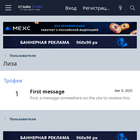
Вход
Регистрация
Пользователи
Лиза
Трофеи
First message
Авг 9, 2025
1
Post a message somewhere on the site to receive this.
Пользователи