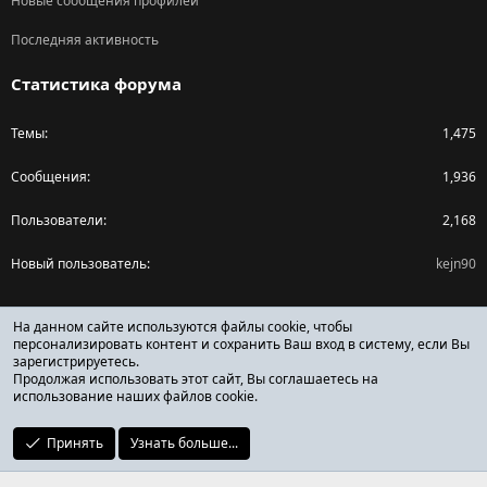
Новые сообщения профилей
Последняя активность
Статистика форума
Темы
1,475
Сообщения
1,936
Пользователи
2,168
Новый пользователь
kejn90
Поделиться страницей
На данном сайте используются файлы cookie, чтобы
персонализировать контент и сохранить Ваш вход в систему, если Вы
зарегистрируетесь.
Facebook
X (Twitter)
Reddit
Pinterest
Tumblr
WhatsApp
Ссылка
Продолжая использовать этот сайт, Вы соглашаетесь на
использование наших файлов cookie.
Принять
Узнать больше...
ОТЗЫВЫ ОНЛАЙН ФОРУМ