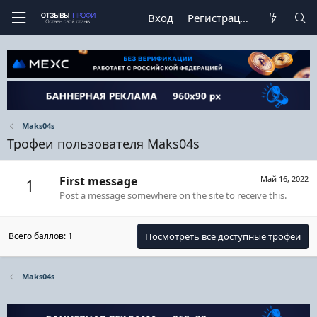
Вход
Регистрация
Maks04s
Трофеи пользователя Maks04s
First message
Май 16, 2022
1
Post a message somewhere on the site to receive this.
Всего баллов: 1
Посмотреть все доступные трофеи
Maks04s