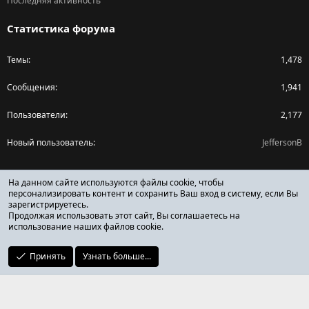
Последняя активность
Статистика форума
Темы
1,478
Сообщения
1,941
Пользователи
2,177
Новый пользователь
JeffersonB
Поделиться страницей
На данном сайте используются файлы cookie, чтобы
персонализировать контент и сохранить Ваш вход в систему, если Вы
зарегистрируетесь.
Facebook
X (Twitter)
Reddit
Pinterest
Tumblr
WhatsApp
Ссылка
Продолжая использовать этот сайт, Вы соглашаетесь на
использование наших файлов cookie.
Принять
Узнать больше...
ОТЗЫВЫ ОНЛАЙН ФОРУМ