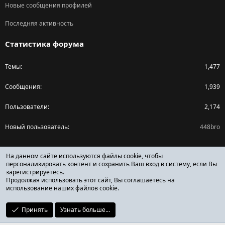
Новые сообщения профилей
Последняя активность
Статистика форума
Темы
1,477
Сообщения
1,939
Пользователи
2,174
Новый пользователь
448bro
Поделиться страницей
На данном сайте используются файлы cookie, чтобы
персонализировать контент и сохранить Ваш вход в систему, если Вы
зарегистрируетесь.
Facebook
X (Twitter)
Reddit
Pinterest
Tumblr
WhatsApp
Ссылка
Продолжая использовать этот сайт, Вы соглашаетесь на
использование наших файлов cookie.
Принять
Узнать больше...
ОТЗЫВЫ ОНЛАЙН ФОРУМ