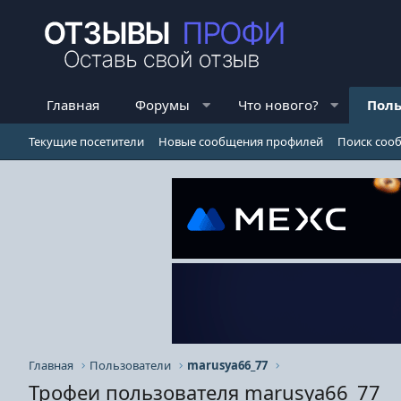
Главная
Форумы
Что нового?
Поль
Текущие посетители
Новые сообщения профилей
Поиск соо
Главная
Пользователи
marusya66_77
Трофеи пользователя marusya66_77