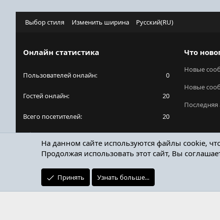
Выбор стиля
Изменить ширина
Русский(RU)
Онлайн статистика
Что ново
Новые соо
Пользователей онлайн
0
Новые соо
Гостей онлайн
20
Последняя 
Всего посетителей
20
Общее количество посетителей может включать
На данном сайте используются файлы cookie, чт
в себя скрытых пользователей.
Продолжая использовать этот сайт, Вы соглашае
Принять
Узнать больше...