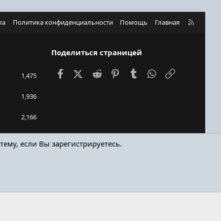
R
ла
Политика конфиденциальности
Помощь
Главная
S
S
Поделиться страницей
Facebook
X (Twitter)
Reddit
Pinterest
Tumblr
WhatsApp
Ссылка
1,475
1,936
2,166
MarianoDel
тему, если Вы зарегистрируетесь.