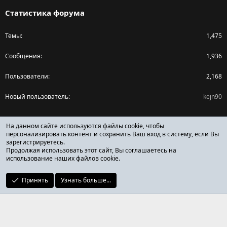
Статистика форума
Темы
1,475
Сообщения
1,936
Пользователи
2,168
Новый пользователь
kejn90
Поделиться страницей
На данном сайте используются файлы cookie, чтобы
персонализировать контент и сохранить Ваш вход в систему, если Вы
зарегистрируетесь.
Facebook
X (Twitter)
Reddit
Pinterest
Tumblr
WhatsApp
Ссылка
Продолжая использовать этот сайт, Вы соглашаетесь на
использование наших файлов cookie.
Принять
Узнать больше...
ОТЗЫВЫ ОНЛАЙН ФОРУМ