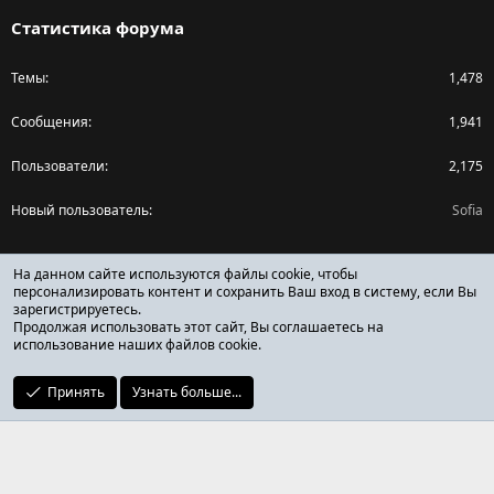
Статистика форума
Темы
1,478
Сообщения
1,941
Пользователи
2,175
Новый пользователь
Sofia
Поделиться страницей
На данном сайте используются файлы cookie, чтобы
персонализировать контент и сохранить Ваш вход в систему, если Вы
зарегистрируетесь.
Facebook
X (Twitter)
Reddit
Pinterest
Tumblr
WhatsApp
Ссылка
Продолжая использовать этот сайт, Вы соглашаетесь на
использование наших файлов cookie.
Принять
Узнать больше...
ОТЗЫВЫ ОНЛАЙН ФОРУМ