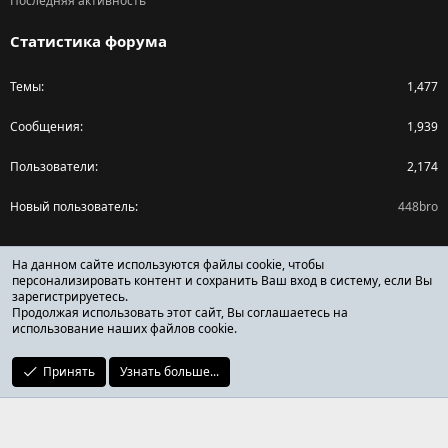
Последняя активность
Статистика форума
Темы
1,477
Сообщения
1,939
Пользователи
2,174
Новый пользователь
448bro
Поделиться страницей
На данном сайте используются файлы cookie, чтобы
персонализировать контент и сохранить Ваш вход в систему, если Вы
зарегистрируетесь.
Facebook
X (Twitter)
Reddit
Pinterest
Tumblr
WhatsApp
Ссылка
Продолжая использовать этот сайт, Вы соглашаетесь на
использование наших файлов cookie.
Принять
Узнать больше...
ОТЗЫВЫ ОНЛАЙН ФОРУМ