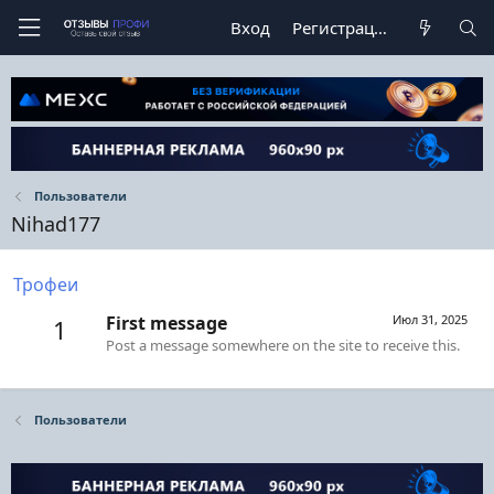
Вход
Регистрация
Пользователи
Nihad177
Трофеи
First message
Июл 31, 2025
1
Post a message somewhere on the site to receive this.
Пользователи