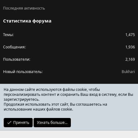
Последняя активность
Статистика форума
Темы
1,475
Сообщения
1,936
Пользователи
2,169
Новый пользователь
Bukhari
Поделиться страницей
На данном сайте используются файлы cookie, чтобы
персонализировать контент и сохранить Ваш вход в систему, если Вы
зарегистрируетесь.
Facebook
X (Twitter)
Reddit
Pinterest
Tumblr
WhatsApp
Ссылка
Продолжая использовать этот сайт, Вы соглашаетесь на
использование наших файлов cookie.
Принять
Узнать больше...
ОТЗЫВЫ ОНЛАЙН ФОРУМ