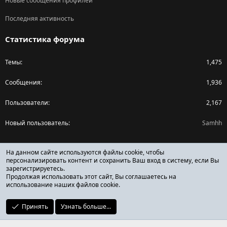
Новые сообщения профилей
Последняя активность
Статистика форума
Темы
1,475
Сообщения
1,936
Пользователи
2,167
Новый пользователь
Samhh
Поделиться страницей
На данном сайте используются файлы cookie, чтобы
персонализировать контент и сохранить Ваш вход в систему, если Вы
зарегистрируетесь.
Facebook
X (Twitter)
Reddit
Pinterest
Tumblr
WhatsApp
Ссылка
Продолжая использовать этот сайт, Вы соглашаетесь на
использование наших файлов cookie.
Принять
Узнать больше...
ОТЗЫВЫ ОНЛАЙН ФОРУМ