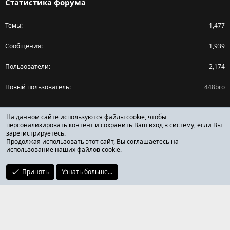
Статистика форума
Темы
1,477
Сообщения
1,939
Пользователи
2,174
Новый пользователь
448bro
Поделиться страницей
На данном сайте используются файлы cookie, чтобы
персонализировать контент и сохранить Ваш вход в систему, если Вы
зарегистрируетесь.
Facebook
X (Twitter)
Reddit
Pinterest
Tumblr
WhatsApp
Ссылка
Продолжая использовать этот сайт, Вы соглашаетесь на
использование наших файлов cookie.
Принять
Узнать больше...
ОТЗЫВЫ ОНЛАЙН ФОРУМ