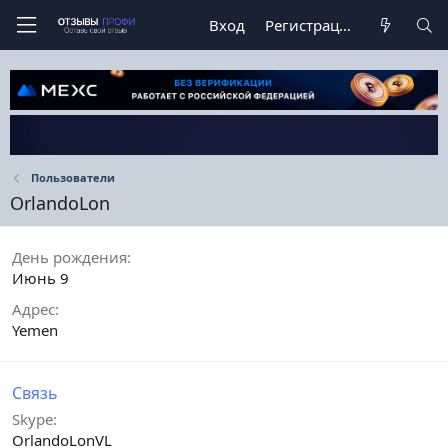
Вход
Регистрация
Пользователи
OrlandoLon
День рождения
Июнь 9
Адрес
Yemen
Связь
Skype
OrlandoLonVL