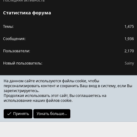
Последняя активность
Статистика форума
Темы
1,475
Сообщения
1,936
Пользователи
2,170
Новый пользователь
Sainy
Поделиться страницей
На данном сайте используются файлы cookie, чтобы
персонализировать контент и сохранить Ваш вход в систему, если Вы
зарегистрируетесь.
Facebook
X (Twitter)
Reddit
Pinterest
Tumblr
WhatsApp
Ссылка
Продолжая использовать этот сайт, Вы соглашаетесь на
использование наших файлов cookie.
Принять
Узнать больше...
ОТЗЫВЫ ОНЛАЙН ФОРУМ