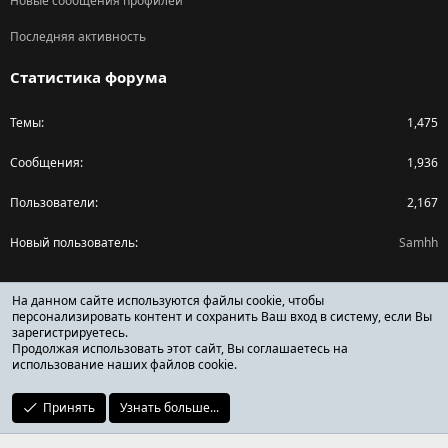
Новые сообщения профилей
Последняя активность
Статистика форума
Темы
1,475
Сообщения
1,936
Пользователи
2,167
Новый пользователь
Samhh
Поделиться страницей
На данном сайте используются файлы cookie, чтобы
персонализировать контент и сохранить Ваш вход в систему, если Вы
зарегистрируетесь.
Facebook
X (Twitter)
Reddit
Pinterest
Tumblr
WhatsApp
Ссылка
Продолжая использовать этот сайт, Вы соглашаетесь на
использование наших файлов cookie.
Принять
Узнать больше...
ОТЗЫВЫ ОНЛАЙН ФОРУМ