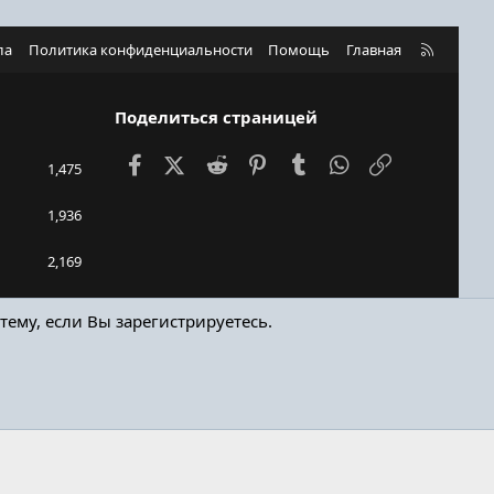
R
ла
Политика конфиденциальности
Помощь
Главная
S
S
Поделиться страницей
Facebook
X (Twitter)
Reddit
Pinterest
Tumblr
WhatsApp
Ссылка
1,475
1,936
2,169
Bukhari
тему, если Вы зарегистрируетесь.