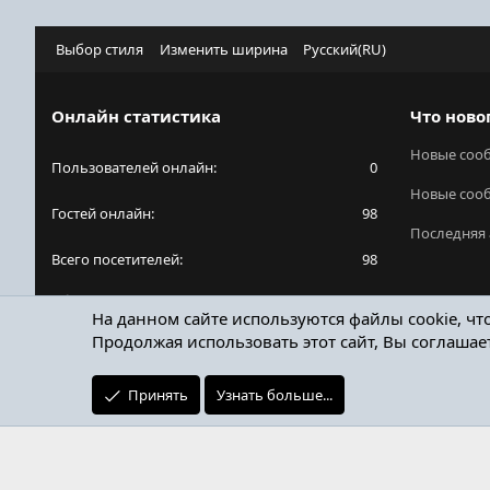
Выбор стиля
Изменить ширина
Русский(RU)
Онлайн статистика
Что ново
Новые соо
Пользователей онлайн
0
Новые соо
Гостей онлайн
98
Последняя 
Всего посетителей
98
Общее количество посетителей может включать
На данном сайте используются файлы cookie, чт
в себя скрытых пользователей.
Продолжая использовать этот сайт, Вы соглашае
Принять
Узнать больше...