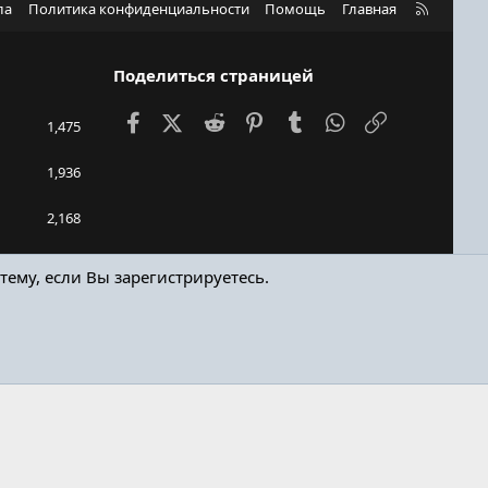
R
ла
Политика конфиденциальности
Помощь
Главная
S
S
Поделиться страницей
Facebook
X (Twitter)
Reddit
Pinterest
Tumblr
WhatsApp
Ссылка
1,475
1,936
2,168
kejn90
тему, если Вы зарегистрируетесь.