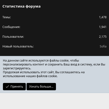
Статистика форума
Темы
1,478
Сообщения
1,941
Пользователи
2,175
Новый пользователь
Sofia
Поделиться страницей
На данном сайте используются файлы cookie, чтобы
персонализировать контент и сохранить Ваш вход в систему, если Вы
зарегистрируетесь.
Facebook
X (Twitter)
Reddit
Pinterest
Tumblr
WhatsApp
Ссылка
Продолжая использовать этот сайт, Вы соглашаетесь на
использование наших файлов cookie.
Принять
Узнать больше...
ОТЗЫВЫ ОНЛАЙН ФОРУМ