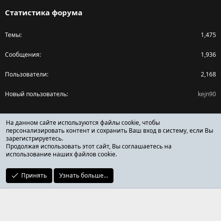
Статистика форума
Темы
1,475
Сообщения
1,936
Пользователи
2,168
Новый пользователь
kejn90
Поделиться страницей
На данном сайте используются файлы cookie, чтобы
персонализировать контент и сохранить Ваш вход в систему, если Вы
зарегистрируетесь.
Facebook
X (Twitter)
Reddit
Pinterest
Tumblr
WhatsApp
Ссылка
Продолжая использовать этот сайт, Вы соглашаетесь на
использование наших файлов cookie.
Принять
Узнать больше...
ОТЗЫВЫ ОНЛАЙН ФОРУМ