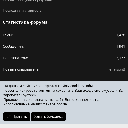
Новые сообщения профилей
Последняя активность
Статистика форума
Темы
1,478
Сообщения
1,941
Пользователи
2,177
Новый пользователь
JeffersonB
Поделиться страницей
На данном сайте используются файлы cookie, чтобы
персонализировать контент и сохранить Ваш вход в систему, если Вы
зарегистрируетесь.
Facebook
X (Twitter)
Reddit
Pinterest
Tumblr
WhatsApp
Ссылка
Продолжая использовать этот сайт, Вы соглашаетесь на
использование наших файлов cookie.
Принять
Узнать больше...
ОТЗЫВЫ ОНЛАЙН ФОРУМ