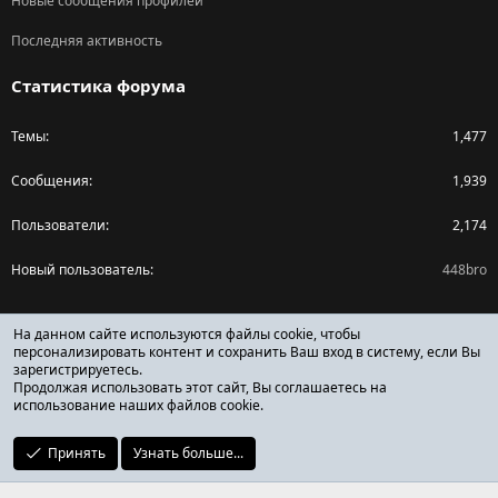
Новые сообщения профилей
Последняя активность
Статистика форума
Темы
1,477
Сообщения
1,939
Пользователи
2,174
Новый пользователь
448bro
Поделиться страницей
На данном сайте используются файлы cookie, чтобы
персонализировать контент и сохранить Ваш вход в систему, если Вы
зарегистрируетесь.
Facebook
X (Twitter)
Reddit
Pinterest
Tumblr
WhatsApp
Ссылка
Продолжая использовать этот сайт, Вы соглашаетесь на
использование наших файлов cookie.
Принять
Узнать больше...
ОТЗЫВЫ ОНЛАЙН ФОРУМ