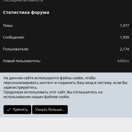
Последняя активность
Статистика форума
Темы
1,477
Сообщения
1,939
Пользователи
2,174
Новый пользователь
448bro
Поделиться страницей
На данном сайте используются файлы cookie, чтобы
персонализировать контент и сохранить Ваш вход в систему, если Вы
зарегистрируетесь.
Facebook
X (Twitter)
Reddit
Pinterest
Tumblr
WhatsApp
Ссылка
Продолжая использовать этот сайт, Вы соглашаетесь на
использование наших файлов cookie.
Принять
Узнать больше...
ОТЗЫВЫ ОНЛАЙН ФОРУМ