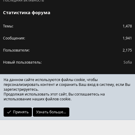
Последняя активность
Статистика форума
Темы
1,478
Сообщения
1,941
Пользователи
2,175
Новый пользователь
Sofia
Поделиться страницей
На данном сайте используются файлы cookie, чтобы
персонализировать контент и сохранить Ваш вход в систему, если Вы
зарегистрируетесь.
Facebook
X (Twitter)
Reddit
Pinterest
Tumblr
WhatsApp
Ссылка
Продолжая использовать этот сайт, Вы соглашаетесь на
использование наших файлов cookie.
Принять
Узнать больше...
ОТЗЫВЫ ОНЛАЙН ФОРУМ