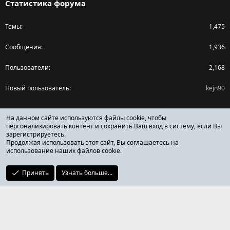
Статистика форума
Темы
1,475
Сообщения
1,936
Пользователи
2,168
Новый пользователь
kejn90
Поделиться страницей
На данном сайте используются файлы cookie, чтобы
персонализировать контент и сохранить Ваш вход в систему, если Вы
зарегистрируетесь.
Facebook
X (Twitter)
Reddit
Pinterest
Tumblr
WhatsApp
Ссылка
Продолжая использовать этот сайт, Вы соглашаетесь на
использование наших файлов cookie.
Принять
Узнать больше...
ОТЗЫВЫ ОНЛАЙН ФОРУМ