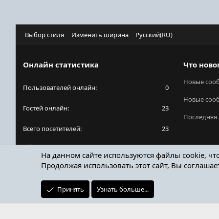
Выбор стиля
Изменить ширина
Русский(RU)
Онлайн статистика
Что ново
Новые соо
Пользователей онлайн
0
Новые соо
Гостей онлайн
23
Последняя 
Всего посетителей
23
Общее количество посетителей может включать
На данном сайте используются файлы cookie, чт
в себя скрытых пользователей.
Продолжая использовать этот сайт, Вы соглашае
Принять
Узнать больше...