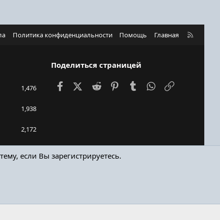
R
ла
Политика конфиденциальности
Помощь
Главная
S
S
Поделиться страницей
Facebook
X (Twitter)
Reddit
Pinterest
Tumblr
WhatsApp
Ссылка
1,476
1,938
2,172
Rami
тему, если Вы зарегистрируетесь.