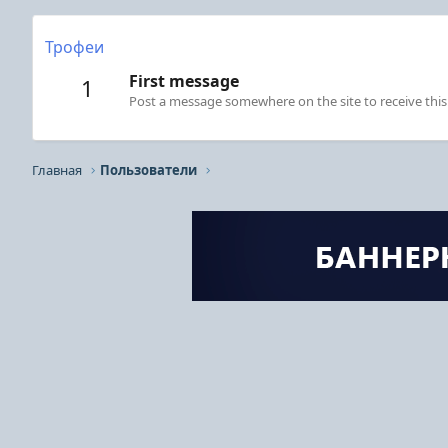
Трофеи
First message
1
Post a message somewhere on the site to receive this
Главная
Пользователи