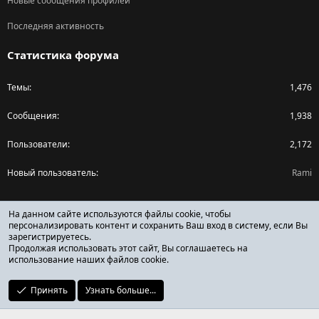
Новые сообщения профилей
Последняя активность
Статистика форума
Темы
1,476
Сообщения
1,938
Пользователи
2,172
Новый пользователь
Rami
Поделиться страницей
На данном сайте используются файлы cookie, чтобы
персонализировать контент и сохранить Ваш вход в систему, если Вы
зарегистрируетесь.
Facebook
X (Twitter)
Reddit
Pinterest
Tumblr
WhatsApp
Ссылка
Продолжая использовать этот сайт, Вы соглашаетесь на
использование наших файлов cookie.
Принять
Узнать больше...
ОТЗЫВЫ ОНЛАЙН ФОРУМ